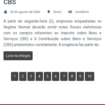
CBS
03 de agosto de 2026
Brasil
Contábeis
A partir de segunda-feira (3), empresas enquadradas no
Regime Normal deverão emitir notas fiscais eletrônicas
com os campos referentes ao Imposto sobre Bens e
Serviços (IBS) e à Contribuição sobre Bens e Serviços
(CBS) preenchidos corretamente. A exigência faz parte da...
Leia na integra
1
2
3
4
5
6
7
8
9
10